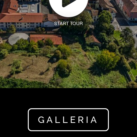
GALLERIA
Conegliano Veneto (TV)
PI/CF 04737180267